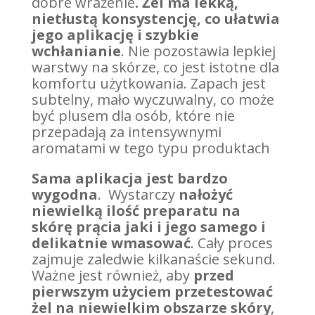
dobre wrażenie
. Żel ma lekką,
nietłustą konsystencję, co ułatwia
jego aplikację i szybkie
wchłanianie
. Nie pozostawia lepkiej
warstwy na skórze, co jest istotne dla
komfortu użytkowania. Zapach jest
subtelny, mało wyczuwalny, co może
być plusem dla osób, które nie
przepadają za intensywnymi
aromatami w tego typu produktach
Sama aplikacja jest bardzo
wygodna
. Wystarczy
nałożyć
niewielką ilość preparatu na
skórę prącia jaki i jego samego i
delikatnie wmasować
. Cały proces
zajmuje zaledwie kilkanaście sekund.
Ważne jest również, aby
przed
pierwszym użyciem przetestować
żel na niewielkim obszarze skóry
,