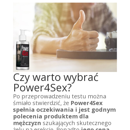
Czy warto wybrać
Power4Sex?
Po przeprowadzeniu testu można
śmiało stwierdzić, że
Power4Sex
spełnia oczekiwania i jest godnym
polecenia produktem dla
mężczyzn
szukających skutecznego
żelu na erekcję. Ponadto
jego cena