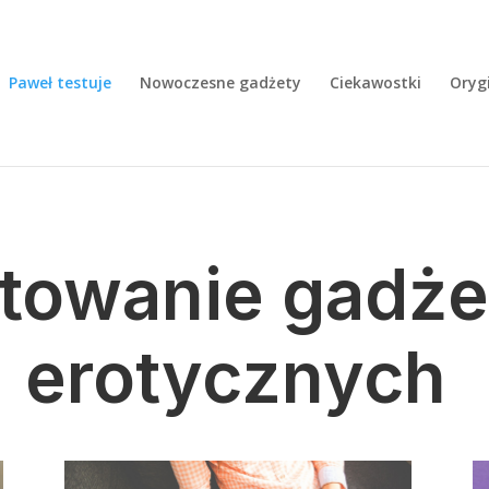
Paweł testuje
Nowoczesne gadżety
Ciekawostki
Oryg
towanie gadż
erotycznych