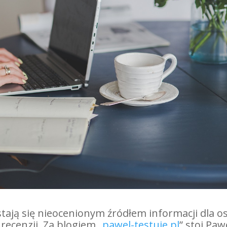
tają się nieocenionym źródłem informacji dla o
recenzji. Za blogiem „
pawel-testuje.pl
” stoi Paw