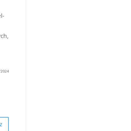
l-
ych,
/2024
z