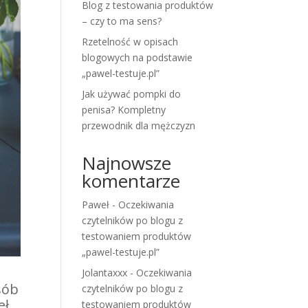
Blog z testowania produktów
– czy to ma sens?
Rzetelność w opisach
blogowych na podstawie
„pawel-testuje.pl”
Jak używać pompki do
penisa? Kompletny
przewodnik dla mężczyzn
Najnowsze
komentarze
Paweł
-
Oczekiwania
czytelników po blogu z
testowaniem produktów
„pawel-testuje.pl”
Jolantaxxx
-
Oczekiwania
sób
czytelników po blogu z
eł,
testowaniem produktów