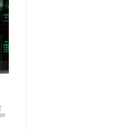
ć
tor