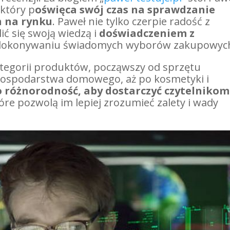
który p
oświęca swój czas na sprawdzanie
h na rynku
. Paweł nie tylko czerpie radość z
ić się swoją wiedzą i
doświadczeniem z
dokonywaniu świadomych wyborów zakupowyc
ategorii produktów, począwszy od sprzętu
 gospodarstwa domowego, aż po kosmetyki i
o różnorodność, aby dostarczyć czytelnikom
óre pozwolą im lepiej zrozumieć zalety i wady