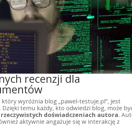
nych recenzji dla
umentów
tóry wyróżnia blog „pawel-testuje.pl”, jest
. Dzięki temu każdy, kto odwiedzi blog, może by
 rzeczywistych doświadczeniach autora
. Au
 również aktywnie angażuje się w interakcję z