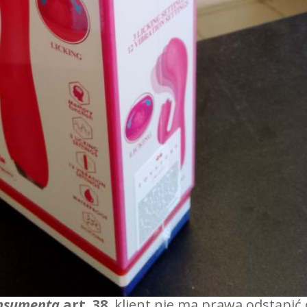
nsumenta
art. 38
, klient nie ma prawa odstąpić