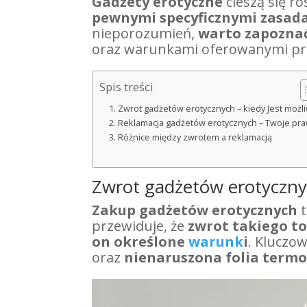
Gadżety erotyczne
cieszą się r
pewnymi specyficznymi zasa
nieporozumień,
warto zapoznać
oraz warunkami oferowanymi pr
Spis treści
Zwrot gadżetów erotycznych – kiedy Jest możl
Reklamacja gadżetów erotycznych – Twoje pr
Różnice między zwrotem a reklamacją
Zwrot gadżetów erotycznyc
Zakup gadżetów erotycznych
t
przewiduje, że
zwrot takiego t
on określone
warunk
i
. Kluczo
oraz
nienaruszona folia term