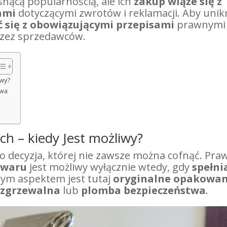
osnącą popularnością, ale ich
zakup wiąże się z
dami
dotyczącymi zwrotów i reklamacji. Aby uni
 się z obowiązującymi przepisami
prawnymi
zez sprzedawców.
iwy?
awa
h – kiedy Jest możliwy?
o decyzja, której nie zawsze można cofnąć. Pra
owaru
jest możliwy wyłącznie wtedy, gdy
spełni
wym aspektem jest tutaj
oryginalne opakowan
ozgrzewalna
lub
plomba bezpieczeństwa
.