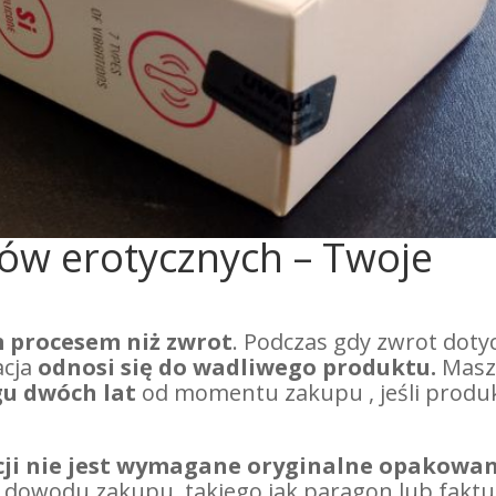
ów erotycznych – Twoje
 procesem niż zwrot
. Podczas gdy zwrot doty
acja
odnosi się do wadliwego produktu.
Mas
gu dwóch lat
od momentu zakupu , jeśli produ
ji
nie jest wymagane oryginalne opakowan
e dowodu zakupu, takiego jak paragon lub faktu