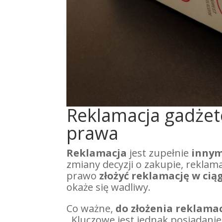
Reklamacja gadżet
prawa
Reklamacja
jest zupełnie
innym
zmiany decyzji o zakupie, reklam
prawo
złożyć reklamację w cią
okaże się wadliwy.
Co ważne,
do złożenia reklamac
. Kluczowe jest jednak posiadani