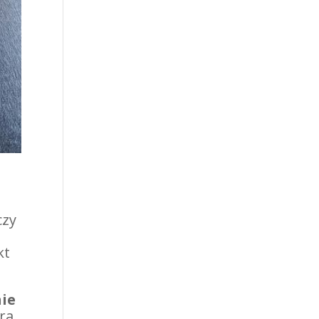
czy
z
kt
ie
ra.